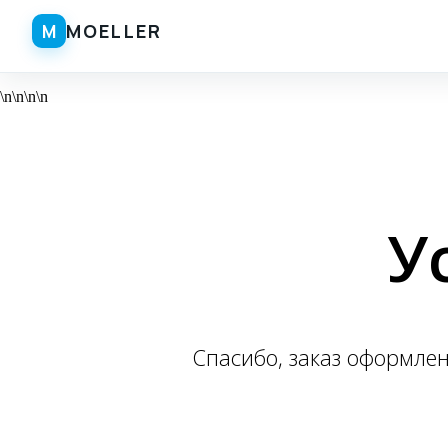
\n
\n
\n\n
\n
\n
У
Спасибо, заказ оформле