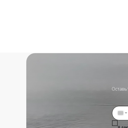
Оставь
Я да