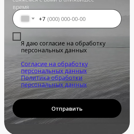
Оплата банковскими картами
осуществляется через ПАО «Сбербанк»
ИП Вдовенко Светлана Сергеевна
ИНН 302504526404
ОГРНИП 323300000001129
Политика обработки
персональных данных
Публичная оферта
© Moellermarket 2023