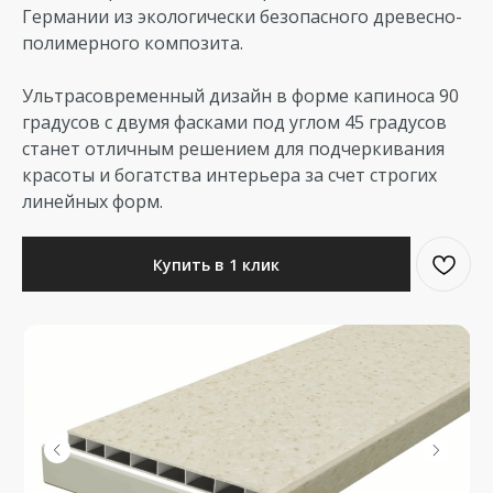
Германии из экологически безопасного древесно-
полимерного композита.
Ультрасовременный дизайн в форме капиноса 90
градусов с двумя фасками под углом 45 градусов
станет отличным решением для подчеркивания
красоты и богатства интерьера за счет строгих
линейных форм.
Купить в 1 клик
Таблица стоимости
Ширина,
Единицы
Монтаж, руб.
Цена, руб.
Добавить
см
измерения
(доп. услуга)
(материал)
в корзину
25
п.м.
1720
7430
30
п.м.
1850
8910