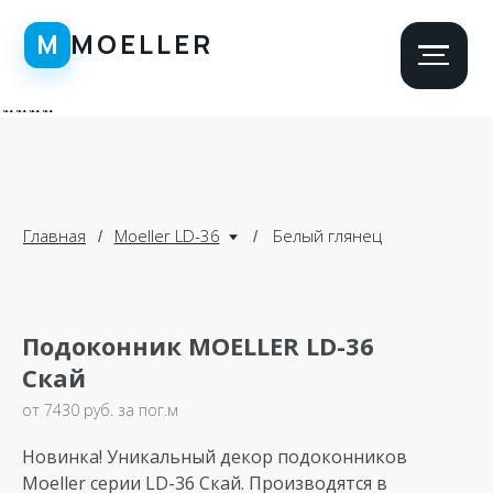
\n
\n
\n\n
\n
\n
Главная
Moeller LD-36
Белый глянец
/
/
Подоконник MOELLER LD-36
Скай
от 7430 руб. за пог.м
Новинка! Уникальный декор подоконников
Moeller серии LD-36 Скай. Производятся в