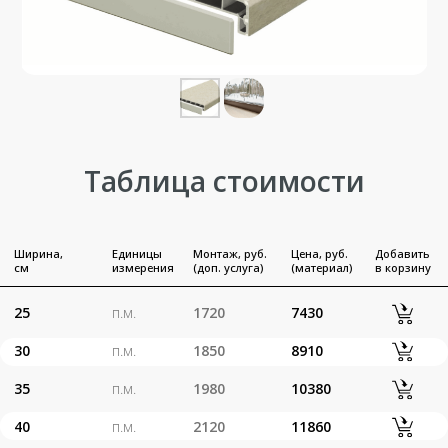
35
п.м.
1980
10380
40
п.м.
2120
11860
45
п.м.
2500
13350
Торцевая
шт.
-
250
накладка
шт.
-
350
Соединитель
Вент. решетка
шт.
500
2600
800 мм
Вент. решетка
шт.
500
1300
480 мм
Обсудить заказ
Оставьте свой номер и мы
свяжемся с вами в ближайшее
время
+7