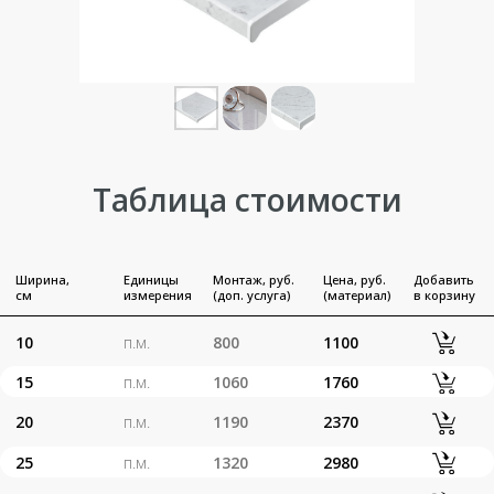
20
п.м.
1190
2370
25
п.м.
1320
2980
30
п.м.
1460
3660
35
п.м.
1590
4190
40
п.м.
1720
4850
45
п.м.
1850
5490
50
п.м.
1980
6100
55
п.м.
2120
7020
60
п.м.
2250
7530
65
п.м.
2380
8980
70
п.м.
2510
9380
85
п.м.
2640
10500
Торцевая
шт.
-
250
накладка
шт.
-
350
Соединитель
Вент. решетка
шт.
500
2600
800 мм
Вент. решетка
шт.
500
1300
480 мм