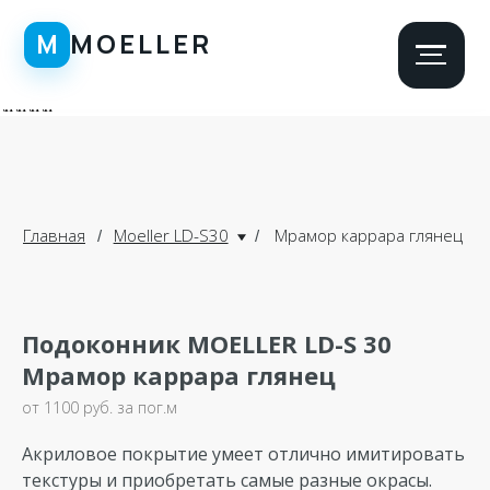
\n
\n
\n\n
\n
\n
Главная
Moeller LD-S30
Мрамор каррара глянец
/
/
Подоконник MOELLER LD-S 30
Мрамор каррара глянец
от 1100 руб. за пог.м
Акриловое покрытие умеет отлично имитировать
текстуры и приобретать самые разные окрасы.