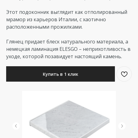
Этот подоконник выглядит как отполированный
мрамор из карьеров Италии, с хаотично
расположенными прожилками.
Глянец придает блеск натурального материала, а
немецкая ламинация ELESGO – неприхотливость в
уходе, которой позавидует настоящий камень.
Купить в 1 клик
Таблица стоимости
Ширина,
Единицы
Монтаж, руб.
Цена, руб.
Добавить
см
измерения
(доп. услуга)
(материал)
в корзину
10
п.м.
800
1100
15
п.м.
1060
1760