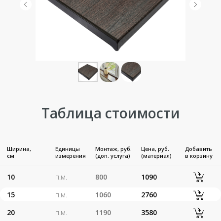
15
п.м.
1060
2760
20
п.м.
1190
3580
25
п.м.
1320
4400
30
п.м.
1460
5320
35
п.м.
1590
6040
40
п.м.
1720
6860
45
п.м.
1850
7580
50
п.м.
1980
8400
60
п.м.
2250
9910
Торцевая
шт.
-
250
накладка
шт.
-
350
Соединитель
Вент. решетка
шт.
500
2600
800 мм
Вент. решетка
шт.
500
1300
480 мм