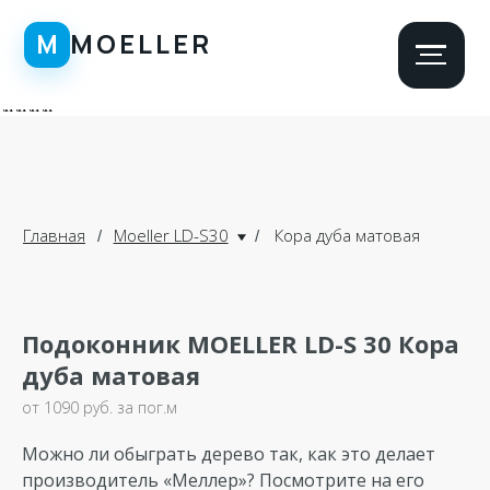
\n
\n
\n\n
\n
\n
Главная
Moeller LD-S30
Кора дуба матовая
/
/
Подоконник MOELLER LD-S 30 Кора
дуба матовая
от 1090 руб. за пог.м
Можно ли обыграть дерево так, как это делает
производитель «Меллер»? Посмотрите на его