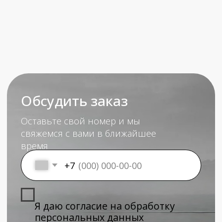
+7 (499) 347 16 89
Котельники 2 Покровский 3В1 офис 15
К оплате принимаются карты VISA, MasterCard,
Платежная система «Мир»
Оплата банковскими картами
осуществляется через ПАО «Сбербанк»
ИП Вдовенко Светлана Сергеевна
ИНН 302504526404
ОГРНИП 323300000001129
Политика обработки
персональных данных
Публичная оферта
© Moellermarket 2023