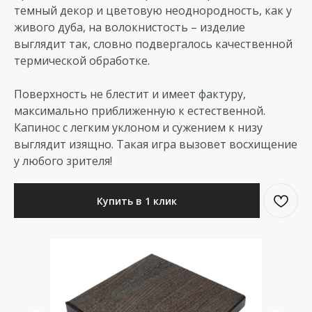
темный декор и цветовую неоднородность, как у
живого дуба, на волокнистость – изделие
выглядит так, словно подвергалось качественной
термической обработке.
Поверхность не блестит и имеет фактуру,
максимально приближенную к естественной.
Капинос с легким уклоном и сужением к низу
выглядит изящно. Такая игра вызовет восхищение
у любого зрителя!
Купить в 1 клик
Таблица стоимости
Ширина,
Единицы
Монтаж, руб.
Цена, руб.
Добавить
см
измерения
(доп. услуга)
(материал)
в корзину
10
п.м.
800
1090